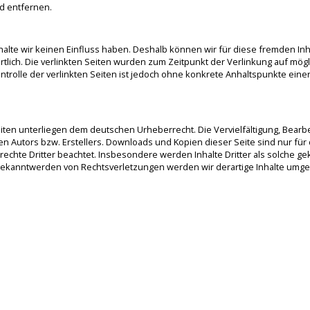
d entfernen.
halte wir keinen Einfluss haben. Deshalb können wir für diese fremden In
wortlich. Die verlinkten Seiten wurden zum Zeitpunkt der Verlinkung auf m
ontrolle der verlinkten Seiten ist jedoch ohne konkrete Anhaltspunkte ei
Seiten unterliegen dem deutschen Urheberrecht. Die Vervielfältigung, Bear
 Autors bzw. Erstellers. Downloads und Kopien dieser Seite sind nur für d
rrechte Dritter beachtet. Insbesondere werden Inhalte Dritter als solche g
Bekanntwerden von Rechtsverletzungen werden wir derartige Inhalte umg